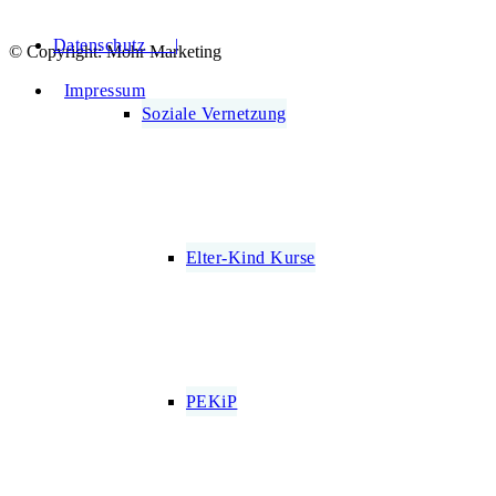
Datenschutz |
© Copyright: Mohr Marketing
Impressum
Soziale Vernetzung
Elter-Kind Kurse
PEKiP